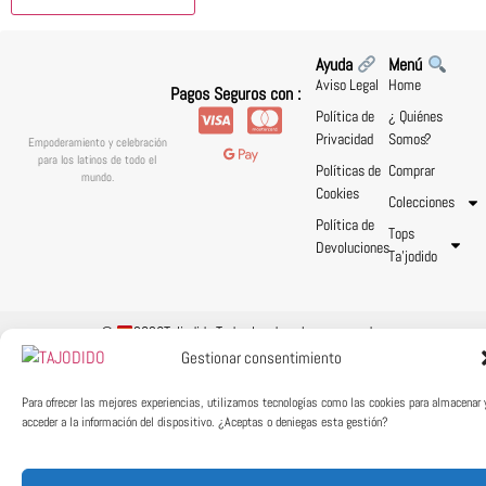
Ayuda
Menú
Aviso Legal
Home
Pagos Seguros con :
Política de
¿ Quiénes
Privacidad
Somos?
Empoderamiento y celebración
para los latinos de todo el
Políticas de
Comprar
mundo.
Cookies
Colecciones
Política de
Tops
Devoluciones
Ta’jodido
©
2026Ta'jodido Todos los derechos reservados
Gestionar consentimiento
Para ofrecer las mejores experiencias, utilizamos tecnologías como las cookies para almacenar 
acceder a la información del dispositivo. ¿Aceptas o deniegas esta gestión?