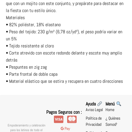
que con un mojito con este conjunto, y prepárate para destacar en
la fiesta con tu estilo único.
Materiales
• 82% poliéster, 18% elastano
• Peso del tejido: 230 g/m² (6,78 oz/yd²), el peso podría variar en
un 5%
• Tejido resistente al cloro
• Corte atrevido con escote redondo delante y escote muy amplio
detrás
• Pespuntes en zig zag
• Parte frontal de doble capa
• Material elástico que se estira y recupera en cuatro direcciones
Ayuda
Menú
Aviso Legal
Home
Pagos Seguros con :
Política de
¿ Quiénes
Privacidad
Somos?
Empoderamiento y celebración
para los latinos de todo el