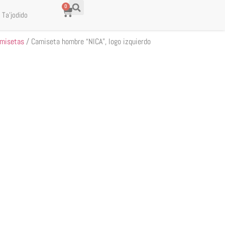
0
 Ta’jodido
misetas
/ Camiseta hombre “NICA”, logo izquierdo