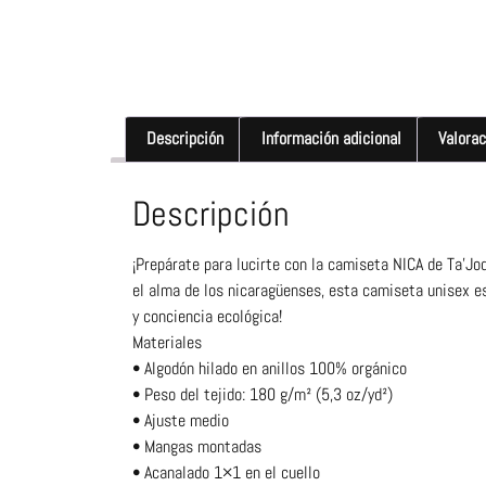
Descripción
Información adicional
Valorac
Descripción
¡Prepárate para lucirte con la camiseta NICA de Ta’Jo
el alma de los nicaragüenses, esta camiseta unisex es 
y conciencia ecológica!
Materiales
• Algodón hilado en anillos 100% orgánico
• Peso del tejido: 180 g/m² (5,3 oz/yd²)
• Ajuste medio
• Mangas montadas
• Acanalado 1×1 en el cuello