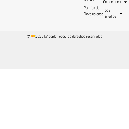
Colecciones
Política de
Tops
Devoluciones
Ta’jodido
©
2026Ta'jodido Todos los derechos reservados