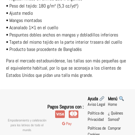
• Peso del tejido: 180 g/m² (5,3 oz/yd²)
• Ajuste medio
• Mangas montadas
• Acanalado 1×1 en el cuello
• Pespuntes dobles anchos en mangas y dobladillos inferiores
• Tapeta del mismo tejido en la parte interior trasera del cuello
• Producto base procedente de Bangladés
Para el mercado estadounidense, las tallas son más pequeñas que
el equivalente habitual, por lo que se aconseja a los clientes de
Estados Unidos que pidan una talla más grande.
Ayuda
Menú
Aviso Legal
Home
Pagos Seguros con :
Política de
¿ Quiénes
Privacidad
Somos?
Empoderamiento y celebración
para los latinos de todo el
Políticas de
Comprar
mundo.
Cookies