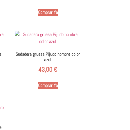
Comprar Ya
e
Sudadera gruesa Pijudo hombre color
azul
43,00
€
Comprar Ya
e