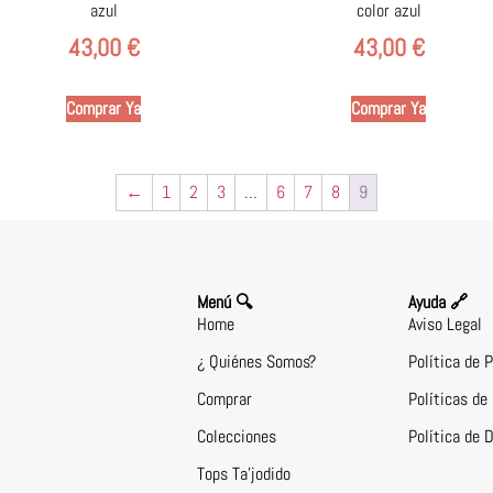
azul
color azul
43,00
€
43,00
€
Comprar Ya
Comprar Ya
←
1
2
3
…
6
7
8
9
Menú 🔍
Ayuda 🔗
Home
Aviso Legal
¿ Quiénes Somos?
Política de 
Comprar
Políticas de
Colecciones
Política de 
Tops Ta’jodido