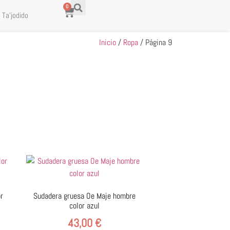
0
 Ta’jodido
Inicio
/
Ropa
/ Página 9
or
Sudadera gruesa Oe Maje hombre
color azul
43,00
€